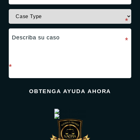
campo requerido
*