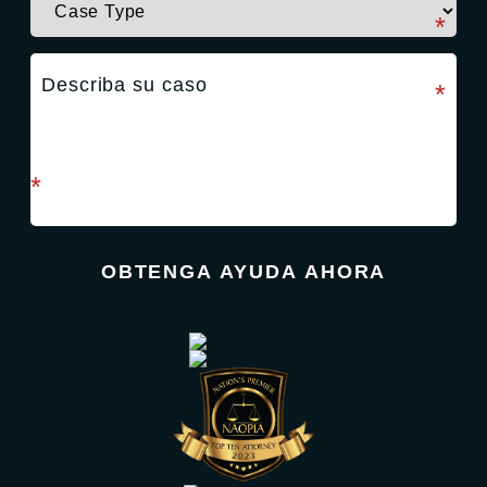
campo requerido
*