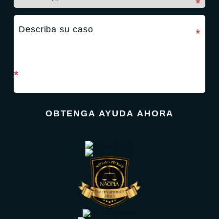
campo requerido
*