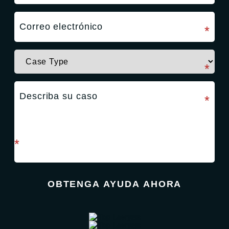
campo requerido
*