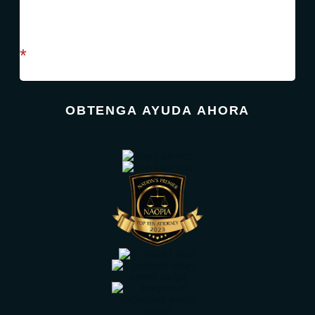
campo requerido
*