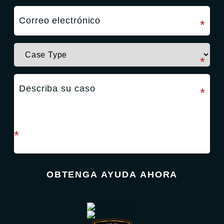
campo requerido
*