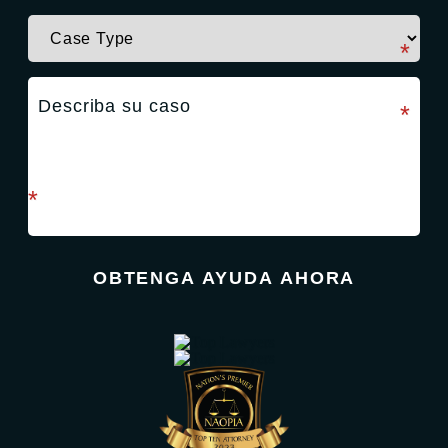
campo requerido
*