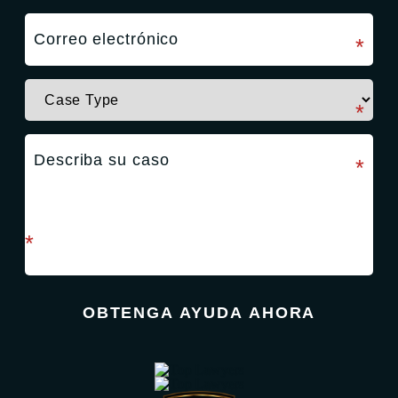
campo requerido
*