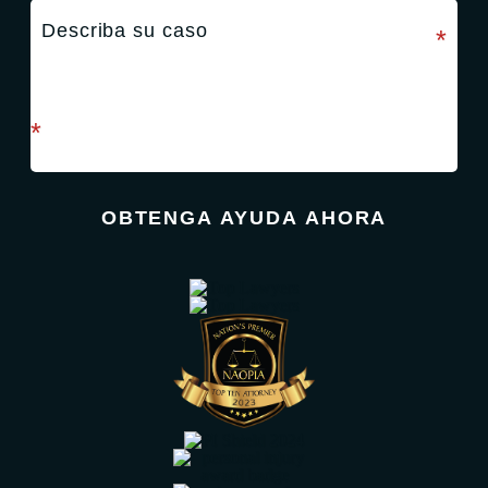
campo requerido
*