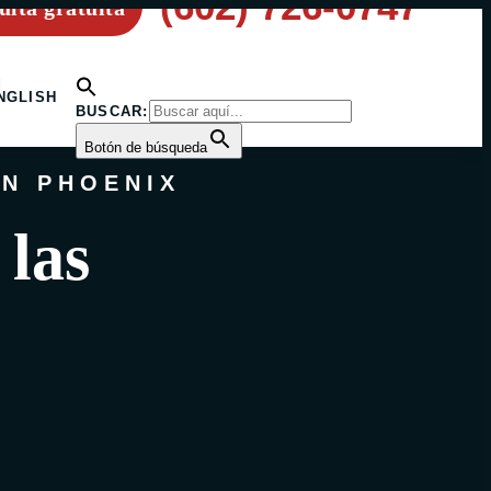
(602) 726-0747
ulta gratuita
N
NGLISH
BUSCAR:
Botón de búsqueda
N PHOENIX
 las