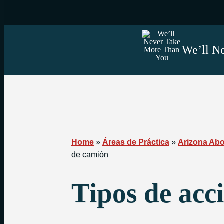
We’ll Ne
Home
»
Áreas de Práctica
»
Arizona Ab
de camión
Tipos de acc