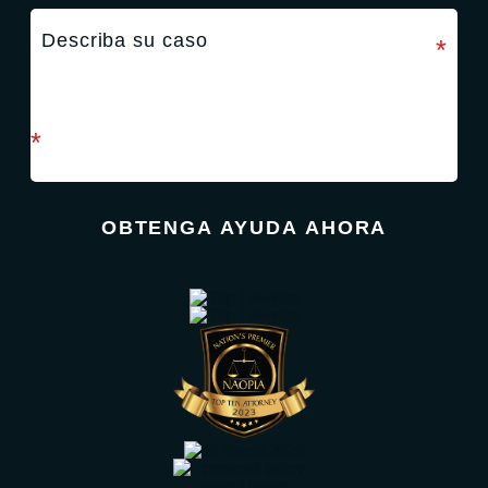
campo requerido
*