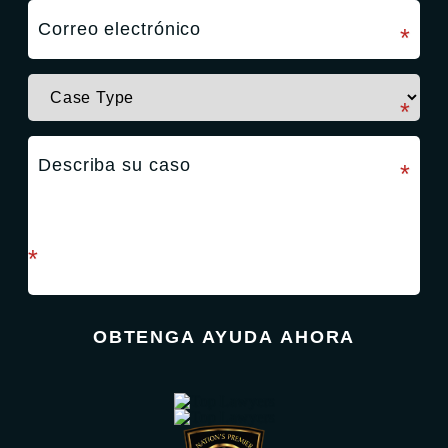
campo requerido
*