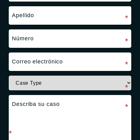
campo requerido
*