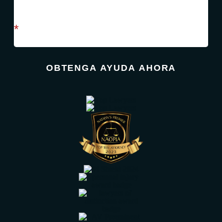
campo requerido
*