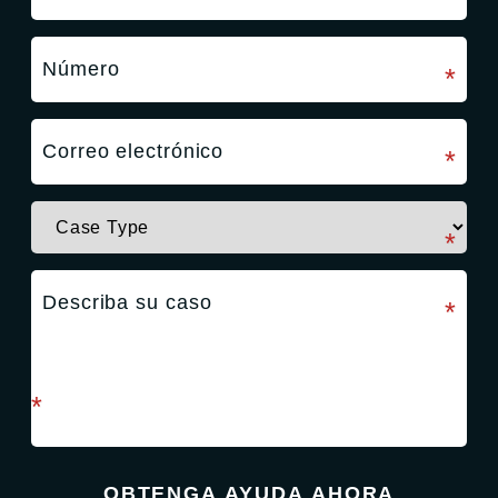
campo requerido
*