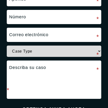
campo requerido
*