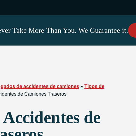
ver Take More Than You. We Guarantee it.
ogados de accidentes de camiones
»
Tipos de
identes de Camiones Traseros
 Accidentes de
aseros