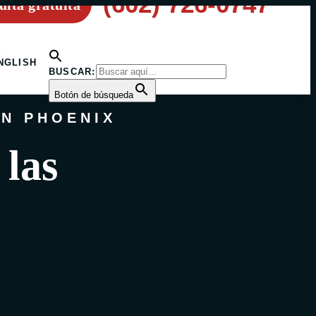
(602) 726-0747
ulta gratuita
N
NGLISH
BUSCAR:
Botón de búsqueda
N PHOENIX
 las