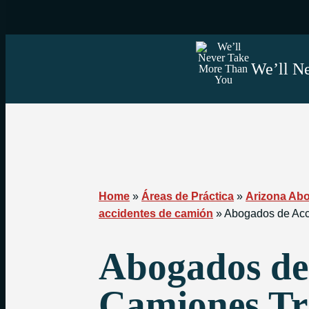
We’ll Ne
Home
»
Áreas de Práctica
»
Arizona Ab
accidentes de camión
»
Abogados de Acc
Abogados de
Camiones Tr